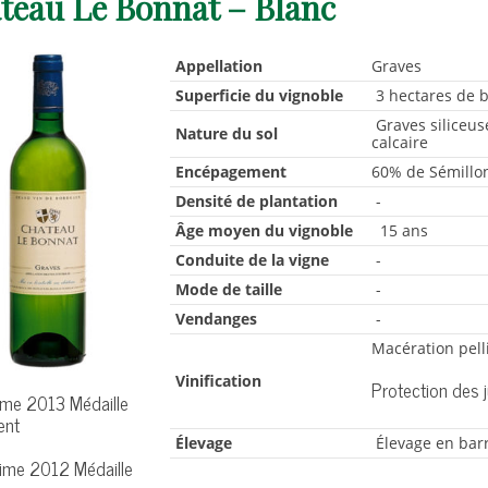
teau Le Bonnat – Blanc
Appellation
Graves
Superficie du vignoble
3 hectares de b
Graves siliceus
Nature du sol
calcaire
Encépagement
60% de Sémillo
Densité de plantation
-
Âge moyen du vignoble
15 ans
Conduite de la vigne
-
Mode de taille
-
Vendanges
-
Macération pell
Vinification
Protection des 
ime 2013 Médaille
ent
Élevage
Élevage en bar
sime 2012 Médaille