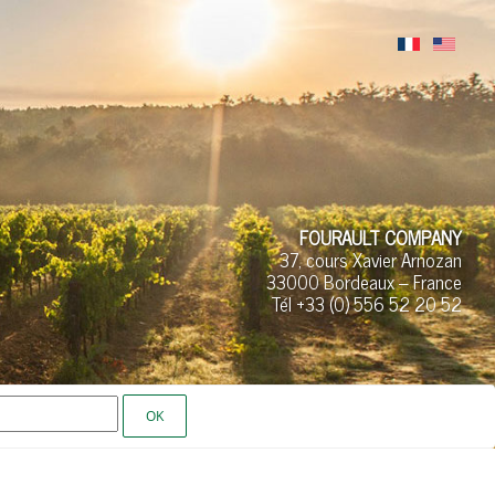
FOURAULT COMPANY
37, cours Xavier Arnozan
33000 Bordeaux – France
Tél +33 (0)
556 52
20 52