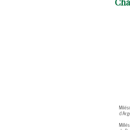
Châ
Milés
d’Arg
Millé