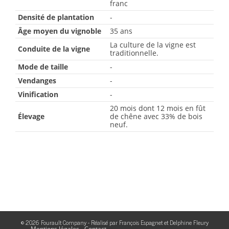
franc
Densité de plantation
-
Âge moyen du vignoble
35 ans
La culture de la vigne est
Conduite de la vigne
traditionnelle.
Mode de taille
-
Vendanges
-
Vinification
-
20 mois dont 12 mois en fût
Élevage
de chêne avec 33% de bois
neuf.
© 2026 Fourault Company - Réalisé par
François Espagnet
et
Delphine Fleury
Mentions légales
Contact