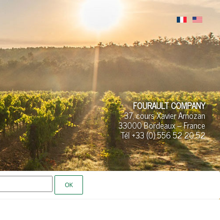
FOURAULT COMPANY
37, cours Xavier Arnozan
33000 Bordeaux – France
Tél +33 (0)
556 52
20 52