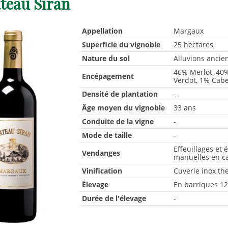
teau Siran
Appellation
Margaux
Superficie du vignoble
25 hectares
Nature du sol
Alluvions ancie
46% Merlot, 40%
Encépagement
Verdot, 1% Cabe
Densité de plantation
-
Âge moyen du vignoble
33 ans
Conduite de la vigne
-
Mode de taille
-
Effeuillages et 
Vendanges
manuelles en cag
Vinification
Cuverie inox th
Élevage
En barriques 12
Durée de l'élevage
-