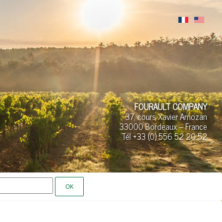
FOURAULT COMPANY
37, cours Xavier Arnozan
33000 Bordeaux – France
Tél +33 (0)
556 52
20 52