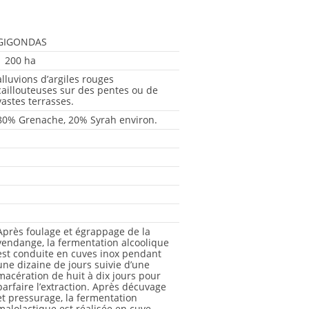
GIGONDAS
1 200 ha
alluvions d’argiles rouges
caillouteuses sur des pentes ou de
vastes terrasses.
80% Grenache, 20% Syrah environ.
-
-
-
-
-
Après foulage et égrappage de la
vendange, la fermentation alcoolique
est conduite en cuves inox pendant
une dizaine de jours suivie d’une
macération de huit à dix jours pour
parfaire l’extraction. Après décuvage
et pressurage, la fermentation
malolactique est réalisée en cuve.