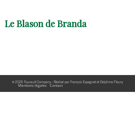
Le Blason de Branda
© 2026 Fourault Company - Réalisé par
François Espagnet
et
Delphine Fleury
Mentions légales
Contact