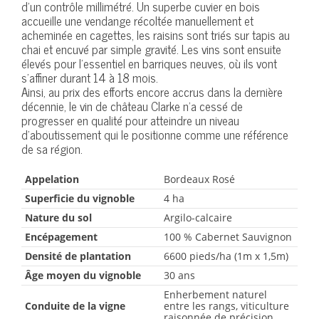
d’un contrôle millimétré. Un superbe cuvier en bois
accueille une vendange récoltée manuellement et
acheminée en cagettes, les raisins sont triés sur tapis au
chai et encuvé par simple gravité. Les vins sont ensuite
élevés pour l’essentiel en barriques neuves, où ils vont
s’affiner durant 14 à 18 mois.
Ainsi, au prix des efforts encore accrus dans la dernière
décennie, le vin de château Clarke n’a cessé de
progresser en qualité pour atteindre un niveau
d’aboutissement qui le positionne comme une référence
de sa région.
Appelation
Bordeaux Rosé
Superficie du vignoble
4 ha
Nature du sol
Argilo-calcaire
Encépagement
100 % Cabernet Sauvignon
Densité de plantation
6600 pieds/ha (1m x 1,5m)
Âge moyen du vignoble
30 ans
Enherbement naturel
Conduite de la vigne
entre les rangs, viticulture
raisonnée de précision