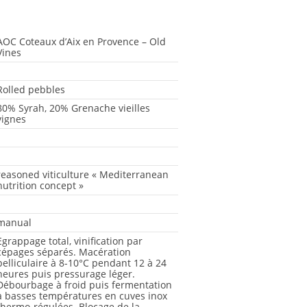
AOC Coteaux d’Aix en Provence – Old
Vines
-
Rolled pebbles
80% Syrah, 20% Grenache vieilles
vignes
-
-
reasoned viticulture « Mediterranean
nutrition concept »
-
manual
Egrappage total, vinification par
cépages séparés. Macération
pelliculaire à 8-10°C pendant 12 à 24
heures puis pressurage léger.
Débourbage à froid puis fermentation
à basses températures en cuves inox
thermo-régulées. Blocage de la