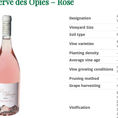
erve des Opies – Rosé
Designation
Vineyard Size
Soil type
Vine varieties
Planting density
Average vine age
Vine growing conditions
Pruning method
Grape harvesting
Vinification