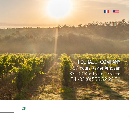
FOURAULT COMPANY
37, cours Xavier Arnozan
33000 Bordeaux – France
Tél +33 (0)
556 52
20 52